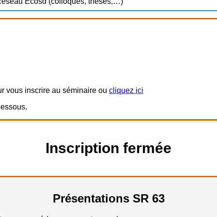
éseau Ecosd (colloques, thèses,…)
r vous inscrire au séminaire ou
cliquez ici
-dessous.
Inscription fermée
Présentations SR 63