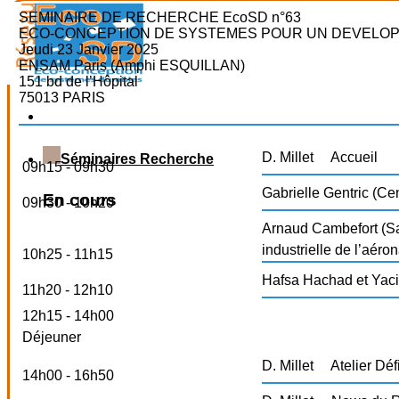
SEMINAIRE DE RECHERCHE EcoSD n°63
ECO-CONCEPTION DE SYSTEMES POUR UN DEVELO
Jeudi 23 Janvier 2025
ENSAM Paris (Amphi ESQUILLAN)
151 bd de l’Hôpital
75013 PARIS
D. Millet
Accueil
Séminaires Recherche
09h15 - 09h30
Gabrielle Gentric (Ce
En cours
09h30 - 10h20
Arnaud Cambefort (S
industrielle de l’aéro
10h25 - 11h15
Hafsa Hachad et Yac
11h20 - 12h10
12h15 - 14h00
Déjeuner
D. Millet
Atelier Dé
14h00 - 16h50