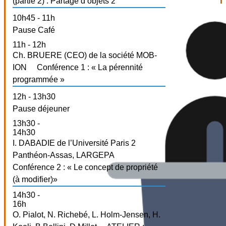
(partie 2) : Partage d’objets 2
10h45 - 11h
Pause Café
11h - 12h
Ch. BRUERE (CEO) de la société MOB-
ION
Conférence 1 : « La pérennité
programmée »
12h - 13h30
Pause déjeuner
13h30 -
14h30
I. DABADIE de l’Université Paris 2
Panthéon-Assas, LARGEPA
Conférence 2 : « Le concept de propriété
(à modifier)»
14h30 -
16h
O. Pialot, N. Richebé, L. Holm-Jensen, H.