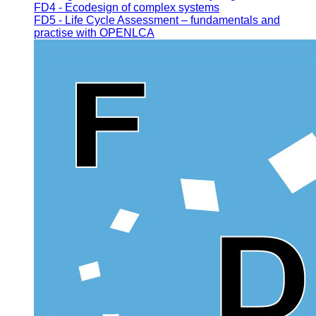
FD4 - Ecodesign of complex systems
FD5 - Life Cycle Assessment – fundamentals and
practise with OPENLCA