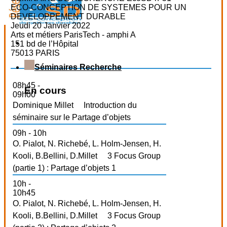
ECO-CONCEPTION DE SYSTEMES POUR UN
DEVELOPPEMENT DURABLE
Jeudi 20 Janvier 2022
Arts et métiers ParisTech - amphi A
151 bd de l’Hôpital
75013 PARIS
Séminaires Recherche
08h45 -
En cours
09h00
Dominique Millet
Introduction du
séminaire sur le Partage d’objets
09h - 10h
O. Pialot, N. Richebé, L. Holm-Jensen, H.
Kooli, B.Bellini, D.Millet
3 Focus Group
(partie 1) : Partage d’objets 1
10h -
10h45
O. Pialot, N. Richebé, L. Holm-Jensen, H.
Kooli, B.Bellini, D.Millet
3 Focus Group