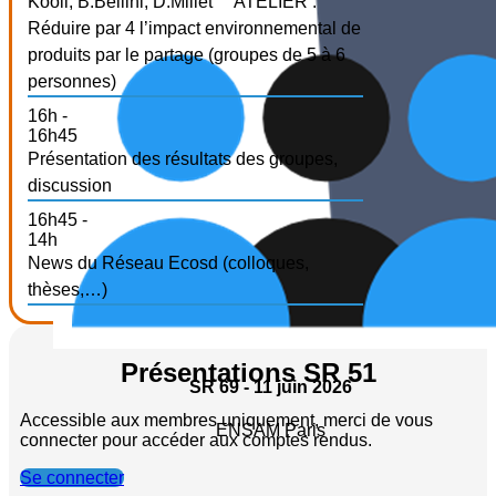
Kooli, B.Bellini, D.Millet
ATELIER :
Réduire par 4 l’impact environnemental de
produits par le partage (groupes de 5 à 6
personnes)
16h -
16h45
Présentation des résultats des groupes,
discussion
16h45 -
14h
News du Réseau Ecosd (colloques,
thèses,…)
Présentations SR 51
SR 69 - 11 juin 2026
Accessible aux membres uniquement, merci de vous
ENSAM Paris
connecter pour accéder aux comptes rendus.
Se connecter