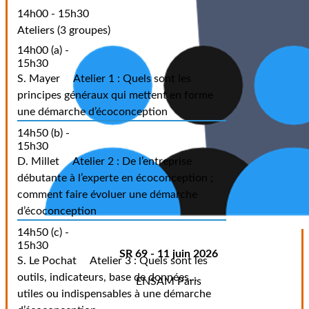
14h00 - 15h30
Ateliers (3 groupes)
14h00 (a) -
15h30
S. Mayer
Atelier 1 : Quels sont les
principes généraux qui mettent en forme
une démarche d’écoconception
14h50 (b) -
15h30
D. Millet
Atelier 2 : De l’entreprise
débutante à l’experte en écoconception ;
comment faire évoluer une démarche
d’écoconception
14h50 (c) -
15h30
SR 69 - 11 juin 2026
S. Le Pochat
Atelier 3 : Quels sont les
outils, indicateurs, base de données...
ENSAM Paris
utiles ou indispensables à une démarche