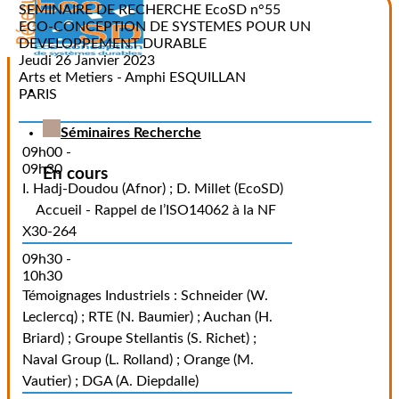
SEMINAIRE DE RECHERCHE EcoSD n°55
ECO-CONCEPTION DE SYSTEMES POUR UN
DEVELOPPEMENT DURABLE
Jeudi 26 Janvier 2023
Arts et Metiers - Amphi ESQUILLAN
PARIS
Séminaires Recherche
09h00 -
09h30
En cours
I. Hadj-Doudou (Afnor) ; D. Millet (EcoSD)
Accueil - Rappel de l’ISO14062 à la NF
X30-264
09h30 -
10h30
Témoignages Industriels : Schneider (W.
Leclercq) ; RTE (N. Baumier) ; Auchan (H.
Briard) ; Groupe Stellantis (S. Richet) ;
Naval Group (L. Rolland) ; Orange (M.
Vautier) ; DGA (A. Diepdalle)